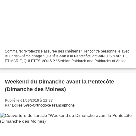
Sommaire: *Protectrice assurée des chrétiens *Rencontre personnelle avec
le Christ – témoignage *Que fête-t-on à la Pentecôte ? *SAINTES MARTHE
ET MARIE, QUI ÊTES-VOUS ? *Serbian Patriarch and Patriarchs of Antioch
Call for Pan-Orthodox Unity *SAINT CLAUDE...
Weekend du Dimanche avant la Pentecôte
(Dimanche des Moines)
Publié le 01/06/2019 à 12:37
Par
Eglise Syro-Orthodoxe Francophone