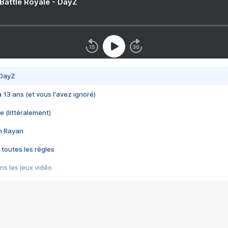
 Battle Royale - DayZ
 DayZ
 a 13 ans (et vous l'avez ignoré)
e (littéralement)
im Rayan
 toutes les règles
s les jeux vidéo
us choquant de Rockstar ? - Le scandale BULLY
e plus moche de Steam
du RÊVE tourne au CAUCHEMAR