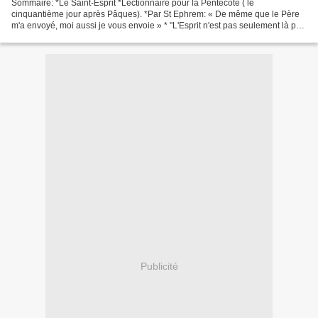
Sommaire: *Le Saint-Esprit *Lectionnaire pour la Pentecôte ( le
cinquantième jour après Pâques). *Par St Ephrem: « De même que le Père
m'a envoyé, moi aussi je vous envoie » * "L'Esprit n'est pas seulement là par
son action; il nous est uni substantiellement"...
Publicité