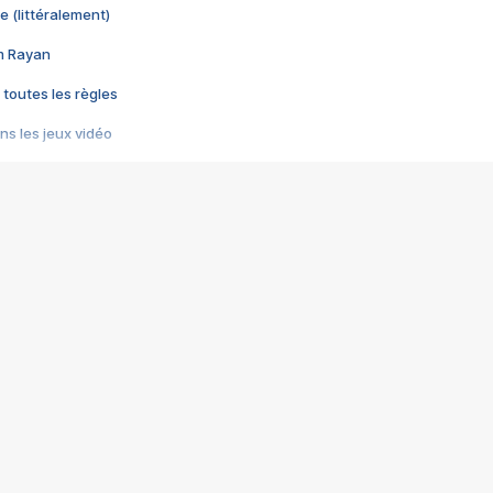
e (littéralement)
im Rayan
 toutes les règles
s les jeux vidéo
us choquant de Rockstar ? - Le scandale BULLY
e plus moche de Steam
du RÊVE tourne au CAUCHEMAR
pendant 8 heures
it… à tort
umiliés par un jeu vidéo
ire - Final Fantasy 8
ti un empire - Age of Empires
story DOFUS