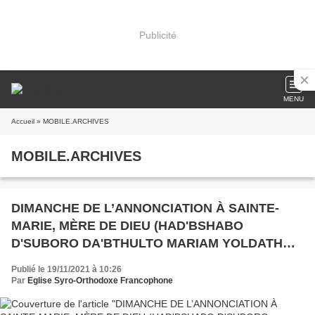
Publicité
MENU
Accueil
» MOBILE.ARCHIVES
MOBILE.ARCHIVES
DIMANCHE DE L’ANNONCIATION À SAINTE-
MARIE, MÈRE DE DIEU (HAD'BSHABO
D'SUBORO DA'BTHULTO MARIAM YOLDATH
ALOHO) , DIMANCHE DE LA VISITATION À
Publié le 19/11/2021 à 10:26
ELISABETH (JOURNÉE DE LA FEMME
Par
Eglise Syro-Orthodoxe Francophone
)/ELÉMENTS POUR MÉDITER, RÉFLÉCHIR,
PRIER ET MIEUX AGIR...