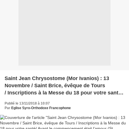
Saint Jean Chrysostome (Mor Ivanios) : 13
Novembre / Saint Brice, évêque de Tours
/ Inscriptions à la Messe du 18 pour votre santé/
Avant le commencement était l’amour (St
Publié le 13/11/2018 à 10:07
Charbel) /Christ est parmi nous ! (Staretz Jean
Par
Eglise Syro-Orthodoxe Francophone
de Valaam)