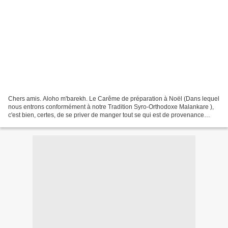
Chers amis. Aloho m'barekh. Le Carême de préparation à Noël (Dans lequel
nous entrons conformément à notre Tradition Syro-Orthodoxe Malankare ),
c'est bien, certes, de se priver de manger tout se qui est de provenance
animal, mais aussi et surtout de...