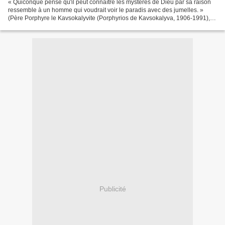
« Quiconque pense qu'il peut connaître les mystères de Dieu par sa raison
ressemble à un homme qui voudrait voir le paradis avec des jumelles. »
(Père Porphyre le Kavsokalyvite (Porphyrios de Kavsokalyva, 1906-1991),
du Mont Athos.) "Qualquer um que pense...
Publicité