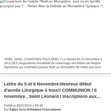
"NOEL, NOEL, CHANTONS-TOUS NOEL !" Le Dimanche 23 Décembre à
JAULDES (Angoulême) Possibilité de ramassage des fidèles de Région
Aquitaines qui voudraient passer Noël au Monastère Ne restez pas seul
pour les Fêtes de la Nativité ! Do not stay alone for...
Lettre du 5 et 6 Novembre:Heureux début
d'année Liturgique à tous!/ COMMUNION / 6
novembre , Saint Léonard / Inscriptions aux
Fêtes de la Nativité au Monastère/ Prochains
Publié le 06/11/2018 à 09:48
Rendez-Vous Liturgiques de Novembre et
Par
Eglise Syro-Orthodoxe Francophone