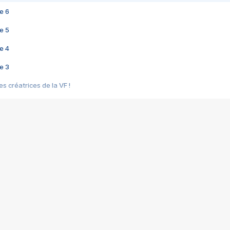
e 6
e 5
e 4
e 3
s créatrices de la VF !
e 2
e 1
e Mektoub My Love arrive enfin ! Rencontre avec Shaïn Boumedine et Sal
i : après Toni en famille
elle réalise le bouleversant Dites lui que je l'aime
ais ! Rencontre autour de Vie privée de Rebecca Zlotowski
 de Marguerite, Grave... Rencontre avec Ella Rumpf