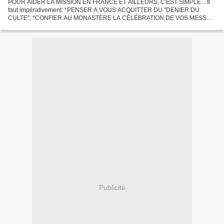
POUR AIDER LA MISSION EN FRANCE ET AILLEURS, C'EST SIMPLE... Il
faut impérativement: *PENSER A VOUS ACQUITTER DU "DENIER DU
CULTE", *CONFIER AU MONASTÈRE LA CÉLÉBRATION DE VOS MESSES
POUR LES VIVANTS ET LES DÉFUNTS DE VOS FAMILLES,... Tout don est
déductible...
Publicité