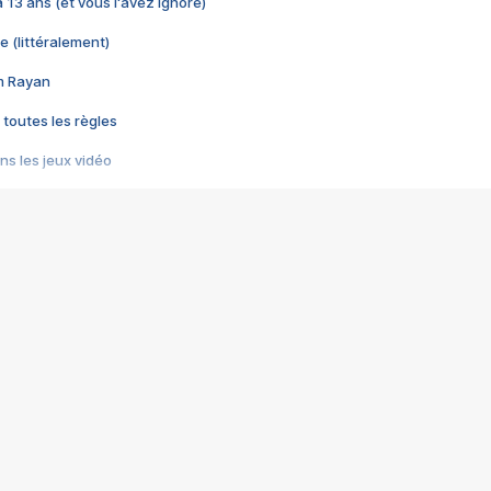
 a 13 ans (et vous l'avez ignoré)
e (littéralement)
im Rayan
 toutes les règles
s les jeux vidéo
us choquant de Rockstar ? - Le scandale BULLY
e plus moche de Steam
du RÊVE tourne au CAUCHEMAR
pendant 8 heures
it… à tort
umiliés par un jeu vidéo
ire - Final Fantasy 8
ti un empire - Age of Empires