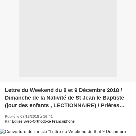
Lettre du Weekend du 8 et 9 Décembre 2018 /
Dimanche de la Nativité de St Jean le Baptiste
(jour des enfants , LECTIONNAIRE) / Prières
pour la France / Laissez venir à moi les petits
Publié le 08/12/2018 à 16:41
enfants/ VIVRE EN CHRÉTIEN DANS LE MONDE
Par
Eglise Syro-Orthodoxe Francophone
D’AUJOURD’HUI