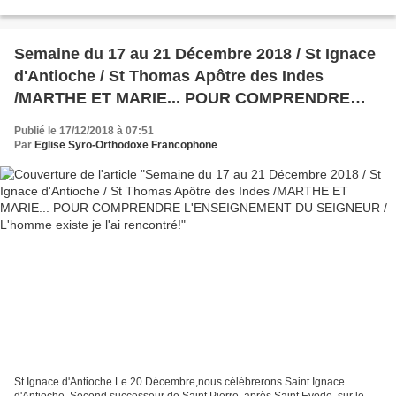
*Le Mont Saint Michel dans l'Après-midi (Messe...
Semaine du 17 au 21 Décembre 2018 / St Ignace
d'Antioche / St Thomas Apôtre des Indes
/MARTHE ET MARIE... POUR COMPRENDRE
L'ENSEIGNEMENT DU SEIGNEUR / L'homme
Publié le 17/12/2018 à 07:51
existe je l'ai rencontré!
Par
Eglise Syro-Orthodoxe Francophone
St Ignace d'Antioche Le 20 Décembre,nous célébrerons Saint Ignace
d'Antioche. Second successeur de Saint Pierre, après Saint Evode, sur le