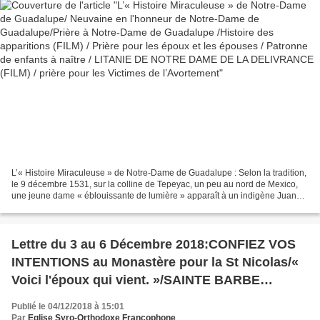
DE LA DELIVRANCE (FILM) / prière pour les
Victimes de l’Avortement
L’« Histoire Miraculeuse » de Notre-Dame de Guadalupe : Selon la tradition,
le 9 décembre 1531, sur la colline de Tepeyac, un peu au nord de Mexico,
une jeune dame « éblouissante de lumière » apparaît à un indigène Juan
Diego Cuauhtlatoatzin. Notre-Dame...
Lettre du 3 au 6 Décembre 2018:CONFIEZ VOS
INTENTIONS au Monastère pour la St Nicolas/«
Voici l'époux qui vient. »/SAINTE BARBE
(Barbara), QUI ÊTES-VOUS ?/L'EGLISE ? A
Publié le 04/12/2018 à 15:01
QUOI BON ? .../Les prochains rendez-vous
Par
Eglise Syro-Orthodoxe Francophone