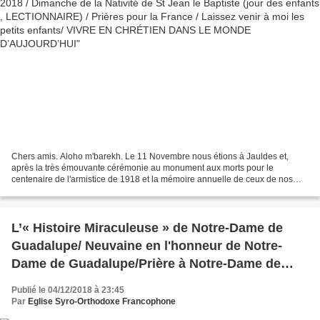
Chers amis. Aloho m'barekh. Le 11 Novembre nous étions à Jauldes et,
après la très émouvante cérémonie au monument aux morts pour le
centenaire de l'armistice de 1918 et la mémoire annuelle de ceux de nos
ayeux qui se sacrifièrent pour nous, nous celebrions...
L’« Histoire Miraculeuse » de Notre-Dame de
Guadalupe/ Neuvaine en l'honneur de Notre-
Dame de Guadalupe/Prière à Notre-Dame de
Guadalupe /Histoire des apparitions (FILM) /
Publié le 04/12/2018 à 23:45
Prière pour les époux et les épouses / Patronne
Par
Eglise Syro-Orthodoxe Francophone
de enfants à naître / LITANIE DE NOTRE DAME