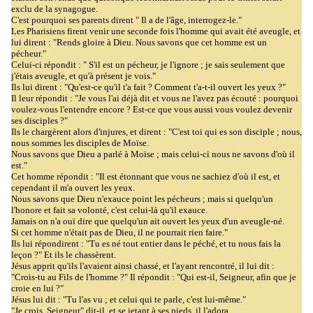
exclu de la synagogue.
C'est pourquoi ses parents dirent " Il a de l'âge, interrogez-le."
Les Pharisiens firent venir une seconde fois l'homme qui avait été aveugle, et
lui dirent : "Rends gloire à Dieu. Nous savons que cet homme est un
pécheur."
Celui-ci répondit : " S'il est un pécheur, je l'ignore ; je sais seulement que
j'étais aveugle, et qu'à présent je vois."
Ils lui dirent : "Qu'est-ce qu'il t'a fait ? Comment t'a-t-il ouvert les yeux ?"
Il leur répondit : "Je vous l'ai déjà dit et vous ne l'avez pas écouté : pourquoi
voulez-vous l'entendre encore ? Est-ce que vous aussi vous voulez devenir
ses disciples ?"
Ils le chargèrent alors d'injures, et dirent : "C'est toi qui es son disciple ; nous,
nous sommes les disciples de Moïse.
Nous savons que Dieu a parlé à Moïse ; mais celui-ci nous ne savons d'où il
est."
Cet homme répondit : "Il est étonnant que vous ne sachiez d'où il est, et
cependant il m'a ouvert les yeux.
Nous savons que Dieu n'exauce point les pécheurs ; mais si quelqu'un
l'honore et fait sa volonté, c'est celui-là qu'il exauce.
Jamais on n'a ouï dire que quelqu'un ait ouvert les yeux d'un aveugle-né.
Si cet homme n'était pas de Dieu, il ne pourrait rien faire."
Ils lui répondirent : "Tu es né tout entier dans le péché, et tu nous fais la
leçon ?" Et ils le chassèrent.
Jésus apprit qu'ils l'avaient ainsi chassé, et l'ayant rencontré, il lui dit :
"Crois-tu au Fils de l'homme ?" Il répondit : "Qui est-il, Seigneur, afin que je
croie en lui ?"
Jésus lui dit : "Tu l'as vu ; et celui qui te parle, c'est lui-même."
"Je crois, Seigneur" dit-il, et se jetant à ses pieds, il l'adora.