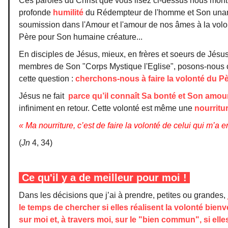
Ces paroles du Christ que vous lisez ci-dessus nous montr
profonde
humilité
du Rédempteur de l'homme et Son unan
soumission dans l'Amour et l'amour de nos âmes à la volo
Père pour Son humaine créature...
En disciples de Jésus, mieux, en frères et soeurs de Jésu
membres de Son "Corps Mystique l'Eglise", posons-nous 
cette question :
cherchons-nous à faire la volonté du P
Jésus ne fait
parce qu’il
connaît Sa bonté et Son amou
infiniment en retour. Cette volonté est même une
nourritu
« Ma nourriture, c’est de faire la volonté de celui qui m’a 
(
Jn
4, 34)
Ce qu'il y a de meilleur pour moi !
Dans les décisions que j’ai à prendre, petites ou grandes,
le temps de chercher si elles réalisent la volonté bienv
sur moi et, à travers moi, sur le "bien commun", si el