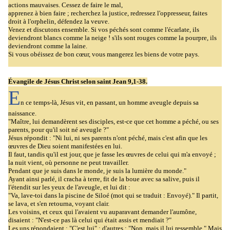
actions mauvaises. Cessez de faire le mal,
apprenez à bien faire ; recherchez la justice, redressez l'oppresseur, faites
droit à l'orphelin, défendez la veuve.
Venez et discutons ensemble. Si vos péchés sont comme l'écarlate, ils
deviendront blancs comme la neige ! s'ils sont rouges comme la pourpre, ils
deviendront comme la laine.
Si vous obéissez de bon cœur, vous mangerez les biens de votre pays.
Évangile de Jésus Christ selon saint Jean
9,1-38.
E
n ce temps-là, Jésus vit, en passant, un homme aveugle depuis sa
naissance.
"Maître, lui demandèrent ses disciples, est-ce que cet homme a péché, ou ses
parents, pour qu'il soit né aveugle ?"
Jésus répondit : "Ni lui, ni ses parents n'ont péché, mais c'est afin que les
œuvres de Dieu soient manifestées en lui.
Il faut, tandis qu'il est jour, que je fasse les œuvres de celui qui m'a envoyé ;
la nuit vient, où personne ne peut travailler.
Pendant que je suis dans le monde, je suis la lumière du monde."
Ayant ainsi parlé, il cracha à terre, fit de la boue avec sa salive, puis il
l'étendit sur les yeux de l'aveugle, et lui dit :
"Va, lave-toi dans la piscine de Siloé (mot qui se traduit : Envoyé)." Il partit,
se lava, et s'en retourna, voyant clair.
Les voisins, et ceux qui l'avaient vu auparavant demander l'aumône,
disaient : "N'est-ce pas là celui qui était assis et mendiait ?"
Les uns répondaient : "C'est lui" ; d'autres : "Non, mais il lui ressemble." Mais