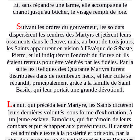
Et, sans répandre une larme, elle accompagna le
chariot jusqu'au bûcher, le visage rempli de joie.
S
uivant les ordres du gouverneur, les soldats
dispersèrent les cendres des Martyrs et jetèrent leurs
ossements dans le fleuve; mais, au bout de trois jours,
les Saints apparurent en vision à l'Evêque de Sébaste,
Pierre, et lui indiquèrent l'endroit du fleuve où ils
étaient retenus pour être vénérés par les fidèles. Par la
suite les Reliques des Quarante Martyrs furent
distribuées dans de nombreux lieux, et leur culte se
répandit, principalement grâce à la famille de Saint
Basile, qui leur portait une grande dévotion1.
L
a nuit qui précéda leur Martyre, les Saints dictèrent
leurs dernières volontés, sous forme d'exhortation, à
un jeune esclave, Eunoïcus, qui fut témoin de leurs
combats et put échapper aux persécuteurs. Il transmit
cet admirable texte à la postérité et prit soin, par la
suite, du sanctuaire où étaient déposées leurs Reliques.