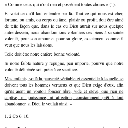
« Comme ceux qui n'ont rien et possèdent toutes choses » (1).
Et voici ce qu'il faut entendre par là. Tout ce qui nous est cher,
fortune, ou amis, ou corps ou âme, plaisir ou profit, doit être aimé
de telle façon que, dans le cas où Dieu aurait sur nous quelque
autre dessein, nous abandonnions volontiers ces biens à sa sainte
volonté, pour son amour et pour sa gloire, exactement comme il
veut que nous les laissions.
Telle doit être notre entière bonne volonté.
Si notre faible nature y répugne, peu importe, pourvu que notre
volonté délibérée soit prête à ce sacrifice.
Mes enfants, voilà la pauvreté véritable et essentielle à laquelle se
doivent tous les hommes vertueux et que Dieu exige d'eux, afin
qu'ils aient un vouloir foncier libre, vide et élevé, que rien ne
captive, ni jouissance, ni affection, constamment prêt à tout
abandonner, si Dieu le voulait ainsi.
»
1. 2 Co 6, 10.