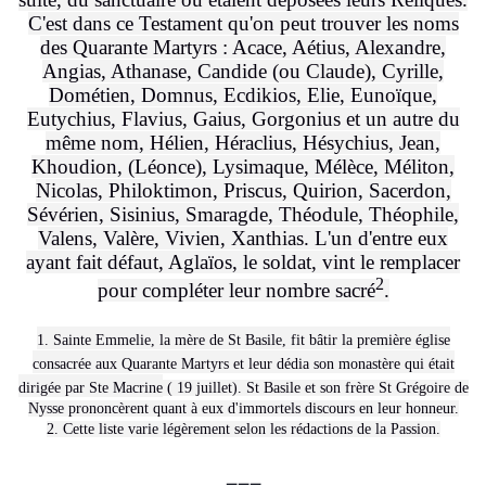
C'est dans ce Testament qu'on peut trouver les noms
des Quarante Martyrs : Acace, Aétius, Alexandre,
Angias, Athanase, Candide (ou Claude), Cyrille,
Dométien, Domnus, Ecdikios, Elie, Eunoïque,
Eutychius, Flavius, Gaius, Gorgonius et un autre du
même nom, Hélien, Héraclius, Hésychius, Jean,
Khoudion, (Léonce), Lysimaque, Mélèce, Méliton,
Nicolas, Philoktimon, Priscus, Quirion, Sacerdon,
Sévérien, Sisinius, Smaragde, Théodule, Théophile,
Valens, Valère, Vivien, Xanthias. L'un d'entre eux
ayant fait défaut, Aglaïos, le soldat, vint le remplacer
2
pour compléter leur nombre sacré
.
1. Sainte Emmelie, la mère de St Basile, fit bâtir la première église
consacrée aux Quarante Martyrs et leur dédia son monastère qui était
dirigée par Ste Macrine
( 19 juillet). St Basile
et son frère St Grégoire de
Nysse
prononcèrent quant à eux d'immortels discours en leur honneur.
2. Cette liste varie légèrement selon les rédactions de la Passion.
===