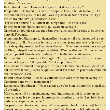
lui disait : "C'est moi."
Ils lui dirent donc : "Comment tes yeux ont-ils été ouverts ?"
Il répondit : "Un homme, celui qu'on appelle Jésus, a fait de la boue, il l'a
étendue sur mes yeux, et m'a dit : Va à la piscine de Siloé et lave-toi. J'y ai
été, et, m'étant lavé, j'ai recouvré la vue."
"Où est cet homme ?" lui dirent-ils. Il répondit : "Je ne sais pas."
Ils menèrent aux Pharisiens celui qui avait été aveugle.
Or, c'était un jour de sabbat que Jésus avait ainsi fait de la boue et ouvert les
yeux de l'aveugle.
A leur tour, les Pharisiens lui demandèrent comment il avait recouvré la vue,
et il leur dit : "Il m'a mis sur les yeux de la boue, je me suis lavé, et je vois."
Sur cela quelques-uns des Pharisiens disaient : "Cet homme n'est pas envoyé
de Dieu, puisqu'il n'observe pas le sabbat." D'autres disaient : "Comment un
pécheur peut-il faire de tels prodiges ?" Et la division était entre eux.
Ils dirent donc de nouveau à l'aveugle : "Et toi, que dis-tu de lui, de ce qu'il
t'a ouvert les yeux ?" Il répondit : "C'est un prophète."
Les Juifs ne voulurent donc pas croire que cet homme eut été aveugle et qu'il
eût recouvré la vue, jusqu'à ce qu'ils eussent fait venir les parents de celui qui
avait recouvré la vue.
Ils leur demandèrent : "Est-ce là votre fils, que vous dites être né aveugle ?
Comment donc voit-il maintenant ?"
Les parents répondirent : " Nous savons que c'est bien là notre fils, et qu'il est
né aveugle ;
Mais comment il voit maintenant, nous l'ignorons, et qui lui a ouvert les
yeux, nous ne le savons pas. Interrogez-le lui-même ; il a de l'âge, lui-même
parlera de ce qui le concerne."
Ses parents parlèrent ainsi, parce qu'ils craignaient les Juifs. Car déjà les Juifs
étaient convenus que quiconque reconnaîtrait Jésus pour le Christ serait