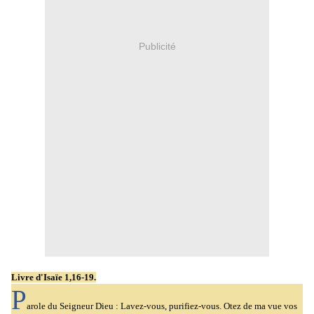
Publicité
Livre d'Isaïe
1,16-19.
P
arole du Seigneur Dieu : Lavez-vous, purifiez-vous. Otez de ma vue vos