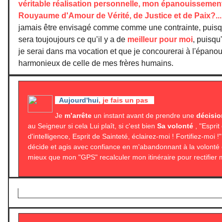
véritable réalisation personnelle, mon épanouissement
Rouyaume d'Amour de Vérité, de Justice et de Paix?...
jamais être envisagé comme comme une contrainte, puisqu
sera toujoujours ce qu’il y a de
meilleur pour moi
, puisqu
je serai dans ma vocation et que je concourerai à l'épan
harmonieux de celle de mes frères humains.
Aujourd'hui
, je fais un pas
Je
m’arrête
un instant avant de prendre une
décisio
au Seigneur si cela Lui plaît, si c'est bien
Sa volonté
, "Esprit
d'intelligence, Esprit de Sainteté, éclairez-moi ! Fortifiez-moi !"
décide et agis avec confiance en m'abandonnant à la volonté 
mieux que mon "GPS" recalculer mon itinéraire pour rectifier m