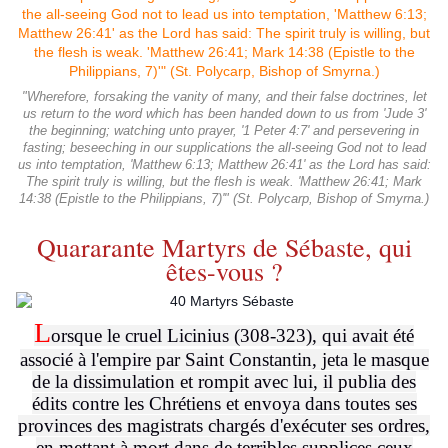
"Wherefore, forsaking the vanity of many, and their false doctrines, let
us return to the word which has been handed down to us from 'Jude 3'
the beginning; watching unto prayer, '1 Peter 4:7' and persevering in
fasting; beseeching in our supplications the all-seeing God not to lead
us into temptation, 'Matthew 6:13; Matthew 26:41' as the Lord has said:
The spirit truly is willing, but the flesh is weak. 'Matthew 26:41; Mark
14:38 (Epistle to the Philippians, 7)'" (St. Polycarp, Bishop of Smyrna.)
Quararante Martyrs de Sébaste, qui
êtes-vous ?
L
orsque le cruel Licinius (308-323), qui avait été
associé à l'empire par Saint Constantin, jeta le masque
de la dissimulation et rompit avec lui, il publia des
édits contre les Chrétiens et envoya dans toutes ses
provinces des magistrats chargés d'exécuter ses ordres,
en mettant à mort dans de terribles supplices ceux