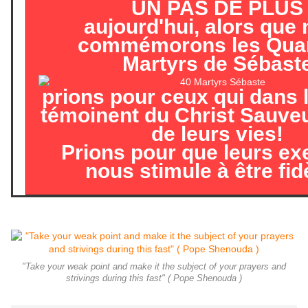
UN PAS DE PLUS
aujourd'hui, alors que
commémorons les Qua
Martyrs de Sébast
prions pour ceux qui dans
témoinent du Christ Sauveu
de leurs vies!
Prions pour que leurs e
nous stimule à être fid
"Take your weak point and make it the subject of your prayers and
strivings during this fast" ( Pope Shenouda )