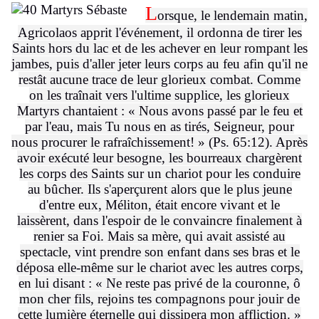
L
orsque, le lendemain matin,
Agricolaos apprit l'événement, il ordonna de tirer les
Saints hors du lac et de les achever en leur rompant les
jambes, puis d'aller jeter leurs corps au feu afin qu'il ne
restât aucune trace de leur glorieux combat. Comme
on les traînait vers l'ultime supplice, les glorieux
Martyrs chantaient : « Nous avons passé par le feu et
par l'eau, mais Tu nous en as tirés, Seigneur, pour
nous procurer le rafraîchissement! » (Ps. 65:12). Après
avoir exécuté leur besogne, les bourreaux chargèrent
les corps des Saints sur un chariot pour les conduire
au bûcher. Ils s'aperçurent alors que le plus jeune
d'entre eux, Méliton, était encore vivant et le
laissèrent, dans l'espoir de le convaincre finalement à
renier sa Foi. Mais sa mère, qui avait assisté au
spectacle, vint prendre son enfant dans ses bras et le
déposa elle-même sur le chariot avec les autres corps,
en lui disant : « Ne reste pas privé de la couronne, ô
mon cher fils, rejoins tes compagnons pour jouir de
cette lumière éternelle qui dissipera mon affliction. »