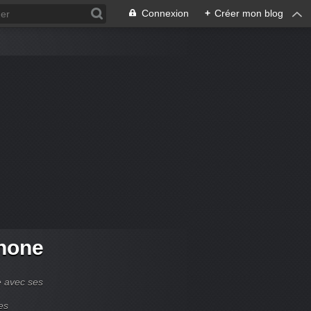
Connexion
+
Créer mon blog
hone
e avec ses
es