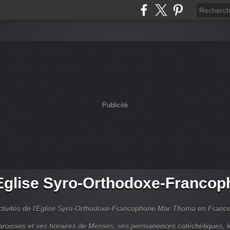
Publicité
Eglise Syro-Orthodoxe-Francop
ctivités de l'Eglise Syro-Orthodoxe-Francophone Mar Thoma en Franc
aroisses et ses horaires de Messes, ses permanences catéchétiques, l