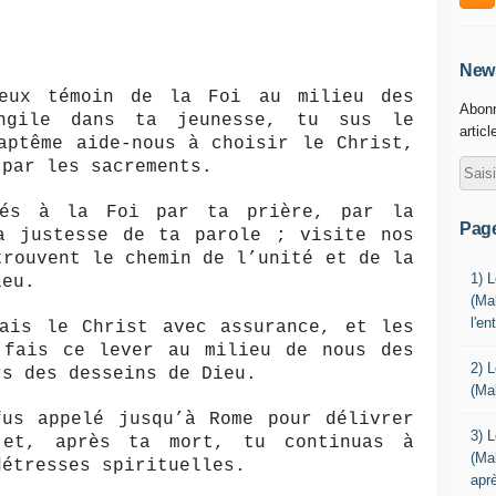
News
ieux témoin de la Foi au milieu des
Abonn
angile dans ta jeunesse, tu sus le
articl
aptême aide-nous à choisir le Christ,
 par les sacrements.
nés à la Foi par ta prière, par la
Pag
a justesse de ta parole ; visite nos
trouvent le chemin de l’unité et de la
1) 
ieu.
(Mal
l'e
çais le Christ avec assurance, et les
 fais ce lever au milieu de nous des
2) 
rs des desseins de Dieu.
(Ma
fus appelé jusqu’à Rome pour délivrer
3) 
 et, après ta mort, tu continuas à
(Ma
détresses spirituelles.
aprè