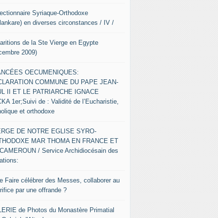
Lectionnaire Syriaque-Orthodoxe
lankare) en diverses circonstances / IV /
aritions de la Ste Vierge en Egypte
cembre 2009)
ANCÉES OECUMENIQUES:
CLARATION COMMUNE DU PAPE JEAN-
L II ET LE PATRIARCHE IGNACE
A 1er;Suivi de : Validité de l’Eucharistie,
holique et orthodoxe
ERGE DE NOTRE EGLISE SYRO-
THODOXE MAR THOMA EN FRANCE ET
CAMEROUN / Service Archidiocésain des
ations:
re Faire célébrer des Messes, collaborer au
ifice par une offrande ?
ERIE de Photos du Monastère Primatial