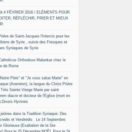
R:
di 4 FÉVRIER 2016 / ELÉMENTS POUR
ITER, RÉFLÉCHIR, PRIER ET MIEUX
R:
rière de Saint-Jacques l'Intercis pour les
étiens de Syrie , suivie des Fresques et
nes Syriaques de Syrie
Catholicos Orthodoxe Malankar chez le
e de Rome
"Notre Père" et "Je vous salue Marie" en
iaque (Araméen), la langue du Christ.Prière
 Très Sainte Vierge Marie par saint
rem diacre et docteur de l'Eglise (mort en
).Divers Hymnes
 jeûnes dans la Tradition Syriaque: Des
credis et Vendredis . Le 14 Septembre:
x Glorieuse (Exaltation de la Ste
ix).Pour le 25 Décembre:NOËL.Pour le St