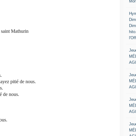
Mor
Hym
Dim
Dim
 saint Mathurin
hit
l'Of
Jeu
MÉD
AGI
Jeu
.
MÉD
ayez pitié de nous.
AGI
s.
ié de nous.
Jeu
MÉD
AGI
ous.
Jeu
MÉD