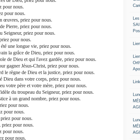
res de Dieu, priez pour nous.
Car
ez pour nous.
ez pour nous.
Les
en œuvres, priez pour nous.
SAI
 de Pierre, priez pour nous.
Pos
u Seigneur, priez pour nous.
 priez pour nous.
Lien
 été une longue vie, priez pour nous.
vain la grâce de Dieu, priez pour nous.
Lie
ole de Dieu et qui l'avez gardée, priez pour nous.
Ort
our gagner Jésus-Christ, priez pour nous.
Apo
 le règne de Dieu et la justice, priez pour nous.
té Dieu dans votre corps, priez pour nous.
Lin
u votre père et votre mère, priez pour nous.
 fidèle du troupeau du Seigneur, priez pour nous.
Lun
stice à un grand nombre, priez pour nous.
MÉD
riez pour nous.
AGI
iez pour nous.
 priez pour nous.
Lun
, priez pour nous.
MÉD
z pour nous.
AGI
iez pour nous.