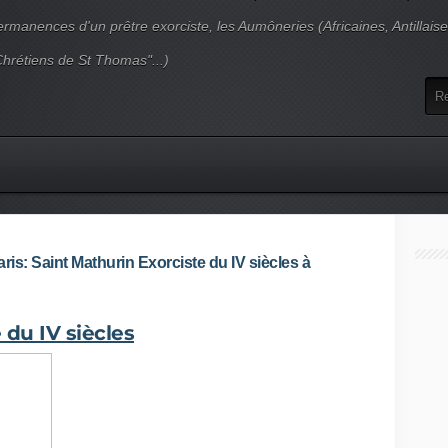
ermanences d'un prêtre exorciste, les Aumôneries (Africaines, Antillais
Chrétiens de St Thomas"...)
ris: Saint Mathurin Exorciste du IV siècles à
 du IV siècles