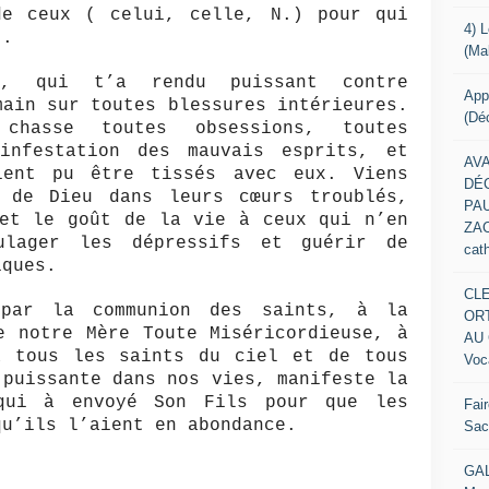
de ceux ( celui, celle, N.) pour qui
4) 
t.
(Ma
s, qui t’a rendu puissant contre
App
main sur toutes blessures intérieures.
(Dé
chasse toutes obsessions, toutes
infestation des mauvais esprits, et
AV
ient pu être tissés avec eux. Viens
DÉ
 de Dieu dans leurs cœurs troublés,
PAU
 et le goût de la vie à ceux qui n’en
ZACK
ulager les dépressifs et guérir de
cat
iques.
CL
 par la communion des saints, à la
OR
e notre Mère Toute Miséricordieuse, à
AU 
à tous les saints du ciel et de tous
Voc
 puissante dans nos vies, manifeste la
qui à envoyé Son Fils pour que les
Fai
qu’ils l’aient en abondance.
Sacr
GAL