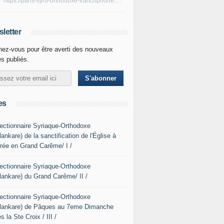
https://paris-syro-orthodoxe-francophone.over-blog.fr/rss
letter
ez-vous pour être averti des nouveaux
es publiés.
es
Lectionnaire Syriaque-Orthodoxe
ankare) de la sanctification de l'Église à
ntrée en Grand Carême/ I /
Lectionnaire Syriaque-Orthodoxe
lankare) du Grand Carême/ II /
Lectionnaire Syriaque-Orthodoxe
lankare) de Pâques au 7eme Dimanche
s la Ste Croix / III /