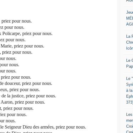
AGI
Jeu
MÉD
 priez pour nous.
AGI
iez pour nous.
 Policarpe, priez pour nous.
La P
iez pour nous.
Chr
 Marie, priez pour nous.
Icô
, priez pour nous.
our nous.
Le 
 pour nous.
Pap
our nous.
 priez pour nous.
Le 
e douceur, priez pour nous.
Syr
eux, priez pour nous.
à la
de la justice, priez pour nous.
Eph
Aaron, priez pour nous.
373
t, priez pour nous.
riez pour nous.
Les
mer
our nous.
Croi
 le Seigneur Dieu des armées, priez pour nous.
Cro