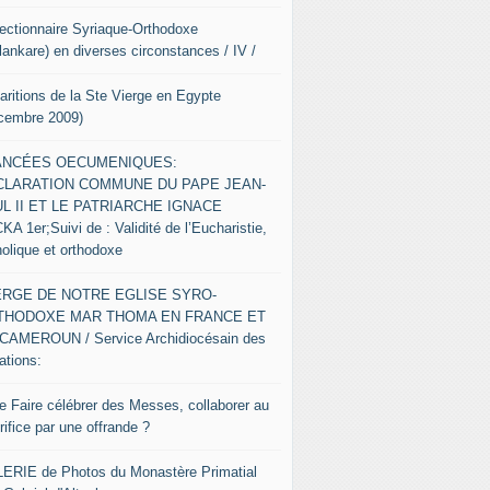
Lectionnaire Syriaque-Orthodoxe
lankare) en diverses circonstances / IV /
aritions de la Ste Vierge en Egypte
cembre 2009)
ANCÉES OECUMENIQUES:
CLARATION COMMUNE DU PAPE JEAN-
L II ET LE PATRIARCHE IGNACE
A 1er;Suivi de : Validité de l’Eucharistie,
holique et orthodoxe
ERGE DE NOTRE EGLISE SYRO-
THODOXE MAR THOMA EN FRANCE ET
CAMEROUN / Service Archidiocésain des
ations:
re Faire célébrer des Messes, collaborer au
ifice par une offrande ?
ERIE de Photos du Monastère Primatial