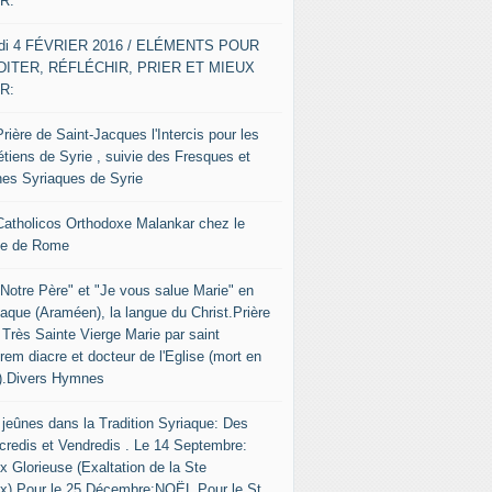
R:
di 4 FÉVRIER 2016 / ELÉMENTS POUR
ITER, RÉFLÉCHIR, PRIER ET MIEUX
R:
rière de Saint-Jacques l'Intercis pour les
étiens de Syrie , suivie des Fresques et
nes Syriaques de Syrie
Catholicos Orthodoxe Malankar chez le
e de Rome
"Notre Père" et "Je vous salue Marie" en
iaque (Araméen), la langue du Christ.Prière
 Très Sainte Vierge Marie par saint
rem diacre et docteur de l'Eglise (mort en
).Divers Hymnes
 jeûnes dans la Tradition Syriaque: Des
credis et Vendredis . Le 14 Septembre:
x Glorieuse (Exaltation de la Ste
ix).Pour le 25 Décembre:NOËL.Pour le St