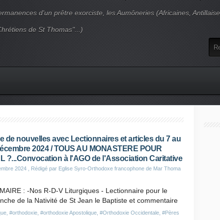
ermanences d'un prêtre exorciste, les Aumôneries (Africaines, Antillais
Chrétiens de St Thomas"...)
re de nouvelles avec Lectionnaires et articles du 7 au
Décembre 2024 / TOUS AU MONASTERE POUR
 ?...Convocation à l'AGO de l'Association Caritative
embre 2024
, Rédigé par Eglise Syro-Orthodoxe francophone de Mar Thoma
AIRE : -Nos R-D-V Liturgiques - Lectionnaire pour le
che de la Nativité de St Jean le Baptiste et commentaire
que
,
#orthodoxie
,
#orthodoxie Apostolique
,
#Orthodoxie Occidentale
,
#Pères