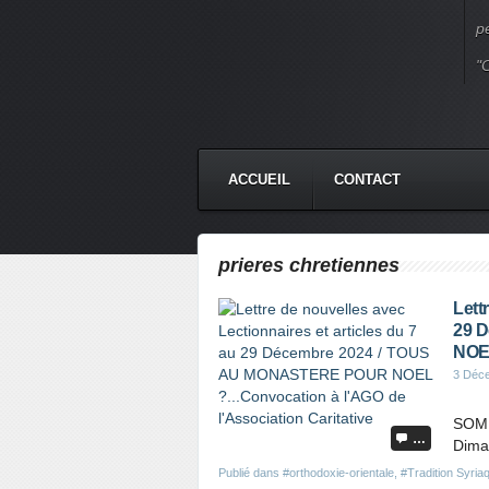
p
"
ACCUEIL
CONTACT
prieres chretiennes
Lett
29 
NOEL
3 Déc
SOMM
…
Diman
Publié dans
#orthodoxie-orientale
,
#Tradition Syria