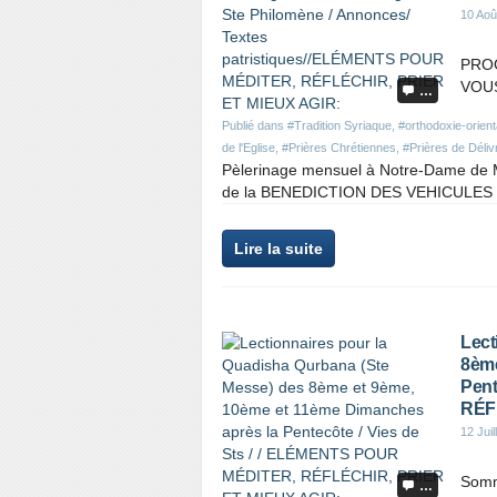
10 Aoû
PRO
VOUS
…
Publié dans
#Tradition Syriaque
,
#orthodoxie-orient
de l'Eglise
,
#Prières Chrétiennes
,
#Prières de Déli
Pèlerinage mensuel à Notre-Dame de M
de la BENEDICTION DES VEHICULES e
Lire la suite
Lect
8ème
Pent
RÉF
12 Juil
Somm
…