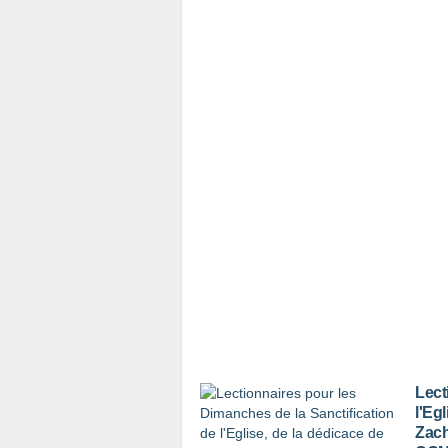
Lect
l'Eg
Zach