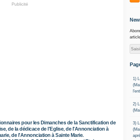
Publicité
News
Abonn
articl
Pag
1) 
(Mal
l'e
2) 
(Ma
ionnaires pour les Dimanches de la Sanctification de
3) 
lise, de la dédicace de l'Eglise, de l'Annonciation à
(Ma
arie, de l'Annonciation à Sainte Marie.
aprè