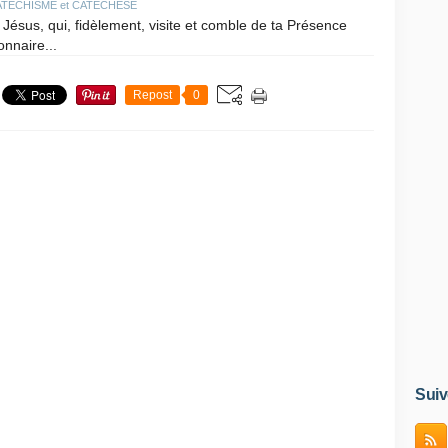
ATECHISME et CATECHESE
Jésus, qui, fidèlement, visite et comble de ta Présence
onnaire...
Repost
0
Suiv