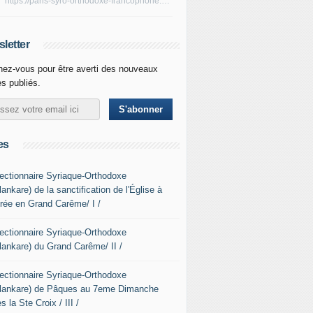
https://paris-syro-orthodoxe-francophone.over-blog.fr/rss
letter
ez-vous pour être averti des nouveaux
es publiés.
es
Lectionnaire Syriaque-Orthodoxe
ankare) de la sanctification de l'Église à
ntrée en Grand Carême/ I /
Lectionnaire Syriaque-Orthodoxe
lankare) du Grand Carême/ II /
Lectionnaire Syriaque-Orthodoxe
lankare) de Pâques au 7eme Dimanche
s la Ste Croix / III /