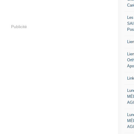
Car
Les
SAI
Publicité
Pos
Lien
Lie
Ort
Apo
Lin
Lun
MÉD
AGI
Lun
MÉD
AGI