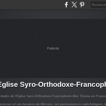
Publicité
Eglise Syro-Orthodoxe-Francop
ctivités de l'Eglise Syro-Orthodoxe-Francophone Mar Thoma en Franc
aroisses et ses horaires de Messes, ses permanences catéchétiques, l