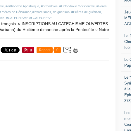
AGI
ale
,
#orthodoxie Apostolique
,
#orthodoxie
,
#Orthodoxie Occidentale
,
#Pères
Jeu
#Prières de Délivrance,d'exorcismes, de guérison
,
#Prières de guérison
,
MÉD
les
,
#CATECHISME et CATECHESE
toire français. ¤ INSCRIPTIONS AU CATECHISME OUVERTES
AGI
 Qurbana) du Huitième dimanche après la Pentecôte ¤ Notre
La P
Chr
Icô
Repost
0
Le 
Pap
Le 
Syr
à la
Eph
373
Les
mer
Croi
Cro