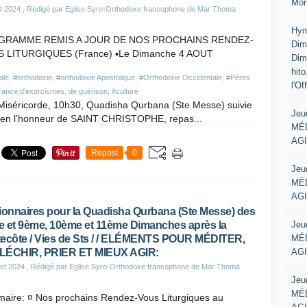
Mor
t 2024
, Rédigé par Eglise Syro-Orthodoxe francophone de Mar Thoma
Hym
GRAMME REMIS A JOUR DE NOS PROCHAINS RENDEZ-
Dim
 LITURGIQUES (France) ▪Le Dimanche 4 AOUT
Dim
hit
ale
,
#orthodoxie
,
#orthodoxie Apostolique
,
#Orthodoxie Occidentale
,
#Pères
l'Of
vrance,d'exorcismes, de guérison
,
#culture
iséricorde, 10h30, Quadisha Qurbana (Ste Messe) suivie
Jeu
n l'honneur de SAINT CHRISTOPHE, repas...
MÉD
AGI
Repost
0
Jeu
MÉD
AGI
ionnaires pour la Quadisha Qurbana (Ste Messe) des
Jeu
 et 9ème, 10ème et 11ème Dimanches après la
MÉD
ecôte / Vies de Sts / / ELÉMENTS POUR MÉDITER,
AGI
LÉCHIR, PRIER ET MIEUX AGIR:
let 2024
, Rédigé par Eglise Syro-Orthodoxe francophone de Mar Thoma
Jeu
MÉD
aire: ¤ Nos prochains Rendez-Vous Liturgiques au