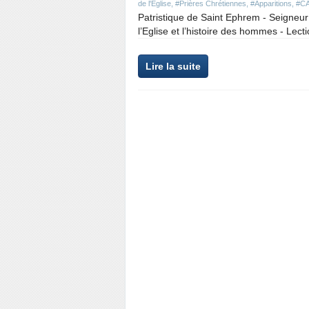
de l'Eglise
,
#Prières Chrétiennes
,
#Apparitions
,
#C
Patristique de Saint Ephrem - Seigneur 
l’Eglise et l’histoire des hommes - Lecti
Lire la suite