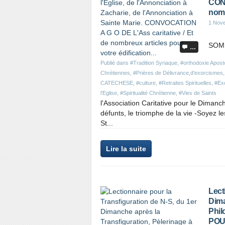
CONV
nomb
1 Nov
SOMM
…
Publié dans
#Tradition Syriaque
,
#orthodoxie Apost
Chrétiennes
,
#Prières de Délivrance,d'exorcismes,
CATECHESE
,
#culture
,
#Retraites Spirituelles
,
#Ex
l'Eglise
,
#Spiritualité Chrétienne
,
#Vies de Saints
l'Association Caritative pour le Diman
défunts, le triomphe de la vie -Soyez l
St...
Lire la suite
Lect
Dima
Phil
POU