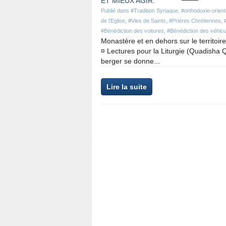
Publié dans
#Tradition Syriaque
,
#orthodoxie-orient
de l'Eglise
,
#Vies de Saints
,
#Prières Chrétiennes
,
#Bénédiction des voitures
,
#Bénédiction des véhicu
Monastère et en dehors sur le terri
¤ Lectures pour la Liturgie (Quadisha
berger se donne...
Lire la suite