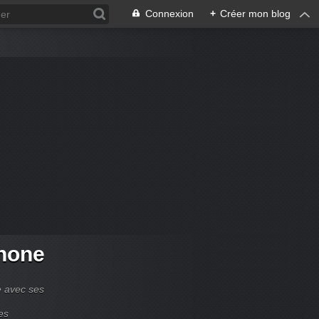
Connexion
+
Créer mon blog
hone
e avec ses
es