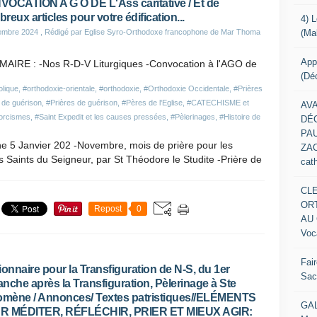
OCATION A G O DE L'Ass caritative / Et de
reux articles pour votre édification...
4) 
(Ma
embre 2024
, Rédigé par Eglise Syro-Orthodoxe francophone de Mar Thoma
App
AIRE : -Nos R-D-V Liturgiques -Convocation à l'AGO de
(Dé
olique
,
#orthodoxie-orientale
,
#orthodoxie
,
#Orthodoxie Occidentale
,
#Prières
 de guérison
,
#Prières de guérison
,
#Pères de l'Eglise
,
#CATECHISME et
AV
orcismes
,
#Saint Expedit et les causes pressées
,
#Pèlerinages
,
#Histoire de
DÉ
PAU
che 5 Janvier 202 -Novembre, mois de prière pour les
ZACK
es Saints du Seigneur, par St Théodore le Studite -Prière de
cat
CL
OR
Repost
0
AU 
Voc
Fai
ionnaire pour la Transfiguration de N-S, du 1er
Sacr
nche après la Transfiguration, Pèlerinage à Ste
omène / Annonces/ Textes patristiques//ELÉMENTS
GAL
R MÉDITER, RÉFLÉCHIR, PRIER ET MIEUX AGIR: