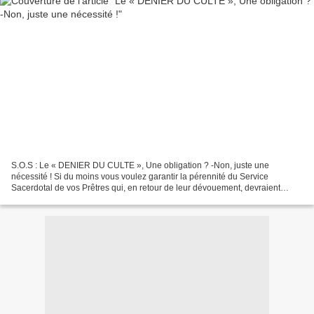
S.O.S : Le « DENIER DU CULTE », Une obligation ? -Non, juste une
nécessité ! Si du moins vous voulez garantir la pérennité du Service
Sacerdotal de vos Prêtres qui, en retour de leur dévouement, devraient
pouvoir : *Manger, *Se vêtir, *S’assurer Nous...