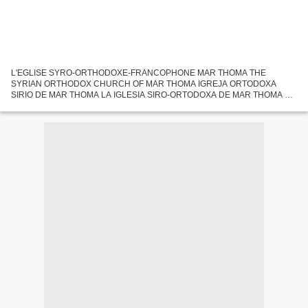
L'EGLISE SYRO-ORTHODOXE-FRANCOPHONE MAR THOMA THE
SYRIAN ORTHODOX CHURCH OF MAR THOMA IGREJA ORTODOXA
SIRIO DE MAR THOMA LA IGLESIA SIRO-ORTODOXA DE MAR THOMA L
'Église syrienne orthodoxe de Mar Thomas est à ce jour la seule Eglise
locale en France, au...