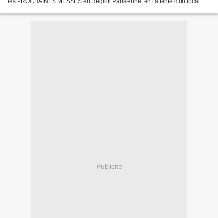
les PROCHAINES MESSES en Région Parisienne, en l'attente d'un local
stable, se renseigner au 02.33.24.79.58...
Publicité