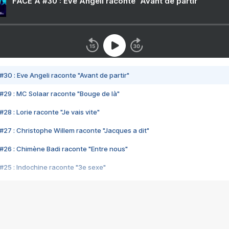
FACE A #30 : Eve Angeli raconte "Avant de partir"
#30 : Eve Angeli raconte "Avant de partir"
#29 : MC Solaar raconte "Bouge de là"
28 : Lorie raconte "Je vais vite"
#27 : Christophe Willem raconte "Jacques a dit"
#26 : Chimène Badi raconte "Entre nous"
#25 : Indochine raconte "3e sexe"
#24 : Zaho raconte "C'est chelou"
#23 : Patrick Bruel raconte "Au café des délices"
#22 : Kyo raconte "Le chemin"