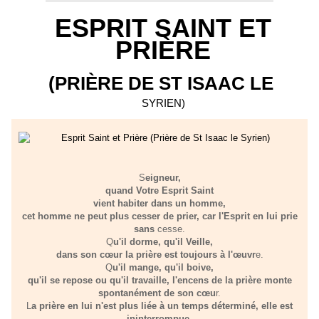
ESPRIT SAINT ET
PRIÈRE
(PRIÈRE DE ST ISAAC LE
SYRIEN)
S
eigneur,
quand Votre Esprit Saint
vient habiter dans un homme,
cet homme ne peut plus cesser de prier, car l'Esprit en lui prie
sans
cesse.
Q
u'il dorme, qu'il Veille,
dans son cœur la prière est toujours à l'œuvr
e.
Q
u'il mange, qu'il boive,
qu'il se repose ou qu'il travaille, l'encens de la prière monte
spontanément de son cœu
r.
L
a prière en lui n'est plus liée à un temps déterminé, elle est
ininterrompue.