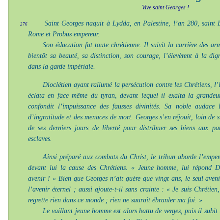
Vive saint Georges !
Saint Georges naquit à Lydda, en Palestine, l’an 280, saint 
276
Rome et Probus empereur.
Son éducation fut toute chrétienne. Il suivit la carrière des a
bientôt sa beauté, sa distinction, son courage, l’élevèrent à la dign
dans la garde impériale.
Dioclétien ayant rallumé la persécution contre les Chrétiens, l
éclata en face même du tyran, devant lequel il exalta la grandeu
confondit l’impuissance des fausses divinités. Sa noble audace 
d’ingratitude et des menaces de mort. Georges s’en réjouit, loin de s’
de ses derniers jours de liberté pour distribuer ses biens aux pau
esclaves.
Ainsi préparé aux combats du Christ, le tribun aborde l’emper
devant lui la cause des Chrétiens. « Jeune homme, lui répond Di
avenir ! » Bien que Georges n’ait guère que vingt ans, le seul aveni
l’avenir éternel ; aussi ajoute-t-il sans crainte : « Je suis Chrétie
regrette rien dans ce monde ; rien ne saurait ébranler ma foi. »
Le vaillant jeune homme est alors battu de verges, puis il subit 