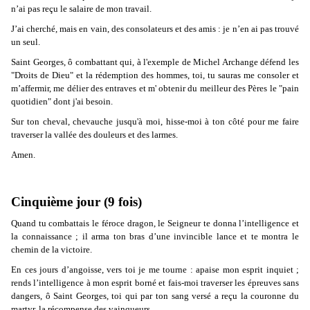
n’ai pas reçu le salaire de mon travail.
J’ai cherché, mais en vain, des consolateurs et des amis : je n’en ai pas trouvé
un seul.
Saint Georges, ô combattant qui, à l'exemple de Michel Archange défend les
"Droits de Dieu" et la rédemption des hommes, toi, tu sauras me consoler et
m’affermir, me délier des entraves et m' obtenir du meilleur des Pères le "pain
quotidien" dont j'ai besoin.
Sur ton cheval, chevauche jusqu'à moi, hisse-moi à ton côté pour me faire
traverser la vallée des douleurs et des larmes.
Amen.
Cinquième jour (9 fois)
Quand tu combattais le féroce dragon, le Seigneur te donna l’intelligence et
la connaissance ; il arma ton bras d’une invincible lance et te montra le
chemin de la victoire.
En ces jours d’angoisse, vers toi je me tourne : apaise mon esprit inquiet ;
rends l’intelligence à mon esprit borné et fais-moi traverser les épreuves sans
dangers, ô Saint Georges, toi qui par ton sang versé a reçu la couronne du
martyr, la récompense des vainqueurs .