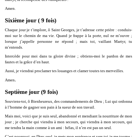
Amen.
Sixième jour ( 9 fois)
Chaque jour je t’implore, ô Saint Georges, je t’adresse cette prière : conduis-
moi sur le chemin de ma vie. Quand je frappe à la porte, nul ne m’ouvre ;
lorsque j’appelle personne ne répond ; mais toi, vaillant Martyr, tu
m’entends.
Intercède pour moi dans ta gloire divine ; obtiens-moi le pardon de mes
fautes et la grâce d’en haut.
Aussi, je viendrai proclamer tes louanges et clamer toutes tes merveilles.
.
Amen
Septième jour (9 fois)
Souviens-toi, ô Bienheureux, des commandements de Dieu ; Lui qui ordonna
à l’homme de gagner son pain à la sueur de son travail.
Mais moi, voici que je suis seul, abandonné et mendiant la nourriture de mon
jour ; je cherche qui viendra à mon secours, qui viendra à mon secours, qui
me tendra la main comme à un ami : hélas, il n’en est pas un seul.
C’est pourquoi, en Dieu seul, je mets mon espérance et vers toi je me tourne :