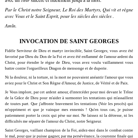
cœur
Par le Christ notre Seigneur, Le Roi des Martyrs, Qui vit et règne
avec Vous et le Saint Esprit, pour les siècles des siècles .
Amîn.
INVOCATION DE SAINT GEORGES
Fidèle Serviteur de Dieu et martyr invincible, Saint Georges; vous avez été
favorisé par Dieu du Don de la Foi et avez été enflammé de l'amour ardent du
Christ, pour étendre le règne de Dieu, vous avez voulu vaillamment vous
battre contre l'orgueilleux Dragon de mensonge et de duperie.
Ni la douleur, ni la torture, ni la mort ne pouvaient anéantir l'amour que vous
aviez pour le Christ et Son Règne d'Amour, de Justice, de Vérité et de Paix.
Je Vous implore, par cet ardent amour, d'intercéder pour moi devant le Trône
de la Grâce de Dieu pour m'aider à surmonter les tentations qui m'assaillent
de toutes part. Que j'
affronte
bravement les tentations (Voir les procès) qui
m'oppriment et que je vainque mes
ennemis
! Qu'en tous cas, je puisse
patiemment porter la croix qui pèse sur moi. Ne laissez ni la détresse, ni les
difficultés me séparer de l'amour du Christ, notre Seigneur.
Saint Georges, vaillant champion de la Foi, aidez-moi dans le combat contre
le mal, pour que je puisse gagner, par ma persévérance, la couronne finale qui