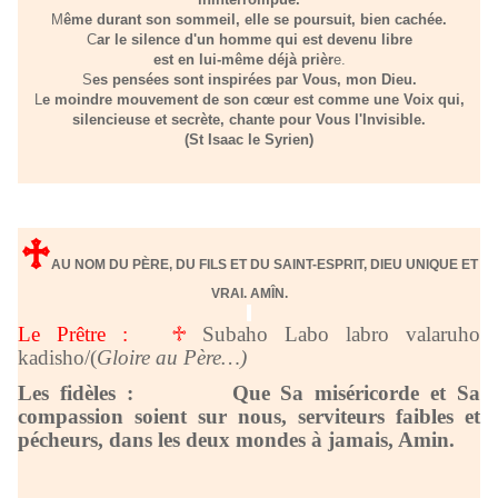
M
ême durant son sommeil, elle se poursuit, bien cachée.
C
ar le silence d'un homme qui est devenu libre
est en lui-même déjà prièr
e.
S
es pensées sont inspirées par Vous, mon Dieu.
L
e moindre mouvement de son cœur est comme une Voix qui,
silencieuse et secrète, chante pour Vous l'Invisible.
(St Isaac le Syrien)
♱
AU NOM DU PÈRE, DU FILS ET DU SAINT-ESPRIT, DIEU UNIQUE ET
VRAI. AM
ÎN.
Le Prêtre :
♱
Subaho Labo labro valaruho
kadisho/(
Gloire au Père…)
Les fidèles : Que Sa miséricorde et Sa
compassion soient sur nous, serviteurs faibles et
pécheurs, dans les deux mondes à jamais, Amin.