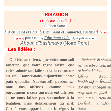
TRISAGION
(Trois fois de suite:)
Ô Dieu Saint.
†
ô Dieu Saint et Fort; ô Dieu Saint et Immortel, crucifié
(en se
pour nous,
Ethraham elaïn
.
signant)
(Ayez pitié de nous !)
Aboun d’bashmayo
(Notre Père).
Les fidèles :
Qui
êtes aux cieux, que votre nom soit
Nethqadash shmokh
sanctifié,
que
votre règne arrive, que
nehwe sebyonokh, a
votre volonté
soit faite sur la terre comme
of bar'o. Hablan
au ciel. Donnez-nous aujourd’hui notre
laĥmo d-so
pain quotidien (substantiel), pardonnez-
Washbouqlan
ĥ
awba
nous nos offenses, comme nous
dof
ĥ
nan shbaqan l
ĥ
pardonnons
à
ceux qui nous ont offensés,
nesyouno,
elo fasolan
et ne nous laissez pas succomber
à
la
men bisho, metoul di
tentation, mais délivrez-nous du mal.
Ou-ĥaïlo ou-teshbo
Car
à
vous appartiennent le règne, la
Amin.