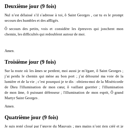
Deuxième jour (9 fois)
Nul n’est délaissé s’il s’adresse à toi, ô Saint Georges , car tu es le prompt
secours des humbles et des affligés.
Ô secours des petits, vois et considère les épreuves qui jonchent mon
chemin, les difficultés qui redoublent autour de moi.
Amen.
Troisième jour (9 fois)
Sur la route où les âmes se perdent, moi aussi je m’égare, ô Saint Georges ;
j’ai perdu le chemin qui mène au bon port ; j’ai détourné ma voie de la
lumière et de la vie ; c’est pourquoi je te dis : obtiens-moi de la Miséricorde
de Dieu l'illumination de mon cœur, ô vaillant guerrier ; l'illumination
de mon âme, ô puissant défenseur ; l'illumination de mon esprit, Ô grand
Martyr Saint Georges .
Amen.
Quatrième jour (9 fois)
Je suis resté cloué par l’œuvre du Mauvais ; mes mains n’ont rien créé et je