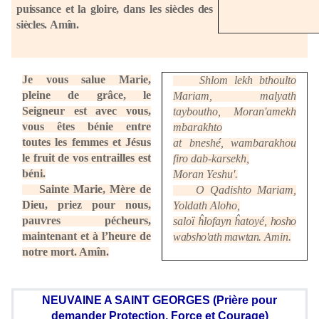
puissance et la gloire, dans les siècles des
siècles.
Amîn.
Je vous salue Marie,
Shlom lekh bthoulto
pleine de grâce, le
Mariam, malyath
Seigneur est avec vous,
tayboutho, Moran
'
amekh
vous êtes bénie entre
mbarakhto
toutes les femmes et Jésus
at bneshé, wambarakhou
le fruit de vos entrailles est
firo dab-karsekh,
béni.
Moran Yeshu
'
.
Sainte Marie, Mère de
O Qadishto Mariam,
Dieu, priez pour nous,
Yoldath Aloho,
pauvres pécheurs,
saloï ĥlofayn ĥatoyé,
hosho
maintenant et à l’heure de
wabsho'ath mawtan.
Amin.
notre mort. Amîn.
NEUVAINE A SAINT GEORGES (Prière pour
demander Protection, Force et Courage)