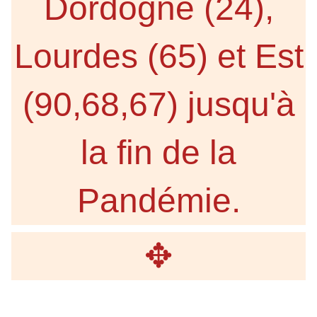
Dordogne (24),
Lourdes (65) et Est
(90,68,67) jusqu'à
la fin de la
Pandémie.
✥