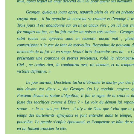
roue, après lequel un ange descend du Ciel pour guérir ses blessures.
Georges, quelques jours après, reparaît plein de vie en présenc
croyait mort ; il lui reproche de nouveau sa cruauté et l’engage à re
Trois jours il est abandonné sur un lit de chaux vive ; on lui met en
fer rougies au feu, on lui fait avaler un poison très violent : George
subit toutes ces épreuves sans en ressentir aucun mal ; plus
convertissent à la vue de tant de merveilles. Reconduit de nouveau da
invincible de la foi vit en songe Jésus-Christ descendre vers lui : « Ge
présentant une couronne de pierres précieuses, voilà la récompens
Ciel ; ne crains rien, Je combattrai avec toi demain, et tu rempor
victoire définitive. »
Le jour suivant, Dioclétien tâcha d’ébranler le martyr par des f
moi devant vos dieux », dit Georges. On l’y conduit, croyant qu’
Parvenu devant la statue d’Apollon, il fait le signe de la croix et d
fasse des sacrifices comme à Dieu ? » La voix du démon lui répon
statue : « Je ne suis pas Dieu ; il n’y a de Dieu que Celui que tu
temps des hurlements effrayants se font entendre dans le temple,
poussière. Le peuple s’enfuit épouvanté, et l’empereur se hâte de s
en lui faisant trancher la tête.